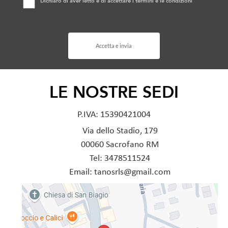
Dichiaro di aver letto e di accettare i
termini e le condizioni
Accetta e invia
LE NOSTRE SEDI
P.IVA: 15390421004
Via dello Stadio, 179
00060 Sacrofano RM
Tel: 3478511524
Email: tanosrls@gmail.com